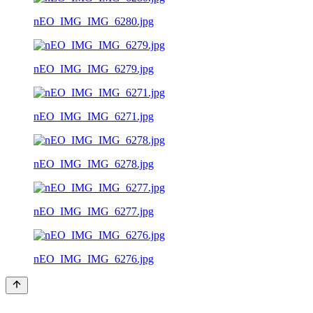
nEO_IMG_IMG_6280.jpg
nEO_IMG_IMG_6279.jpg
nEO_IMG_IMG_6271.jpg
nEO_IMG_IMG_6278.jpg
nEO_IMG_IMG_6277.jpg
nEO_IMG_IMG_6276.jpg