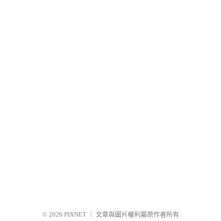
© 2026
PIXNET
｜
文章與圖片權利屬原作者所有