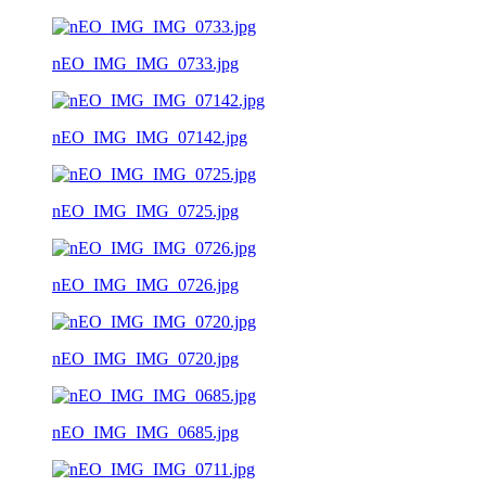
nEO_IMG_IMG_0733.jpg
nEO_IMG_IMG_07142.jpg
nEO_IMG_IMG_0725.jpg
nEO_IMG_IMG_0726.jpg
nEO_IMG_IMG_0720.jpg
nEO_IMG_IMG_0685.jpg