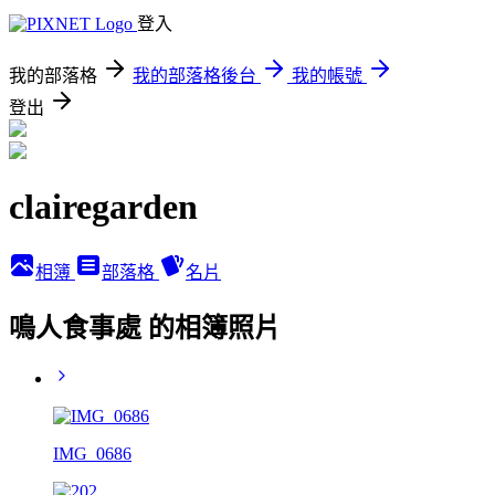
登入
我的部落格
我的部落格後台
我的帳號
登出
clairegarden
相簿
部落格
名片
鳴人食事處 的相簿照片
IMG_0686