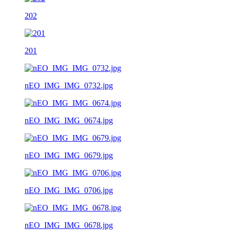
202
201
nEO_IMG_IMG_0732.jpg
nEO_IMG_IMG_0674.jpg
nEO_IMG_IMG_0679.jpg
nEO_IMG_IMG_0706.jpg
nEO_IMG_IMG_0678.jpg