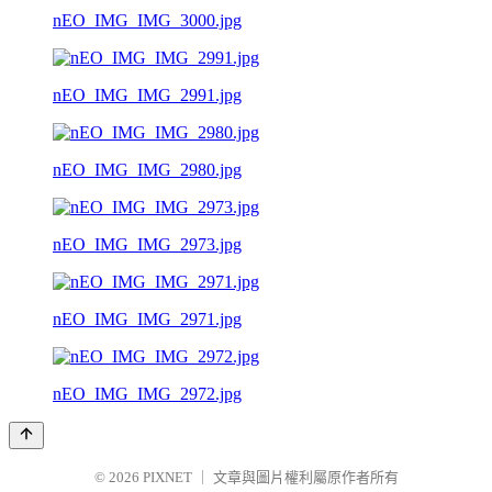
nEO_IMG_IMG_3000.jpg
nEO_IMG_IMG_2991.jpg
nEO_IMG_IMG_2980.jpg
nEO_IMG_IMG_2973.jpg
nEO_IMG_IMG_2971.jpg
nEO_IMG_IMG_2972.jpg
© 2026
PIXNET
｜
文章與圖片權利屬原作者所有