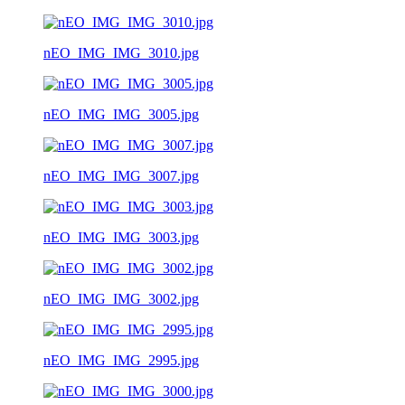
nEO_IMG_IMG_3010.jpg
nEO_IMG_IMG_3005.jpg
nEO_IMG_IMG_3007.jpg
nEO_IMG_IMG_3003.jpg
nEO_IMG_IMG_3002.jpg
nEO_IMG_IMG_2995.jpg