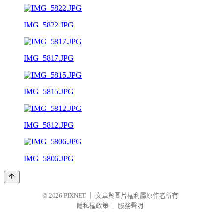
IMG_5822.JPG
IMG_5817.JPG
IMG_5815.JPG
IMG_5812.JPG
IMG_5806.JPG
© 2026
PIXNET
｜
文章與圖片權利屬原作者所有
隱私權政策
｜
服務聲明