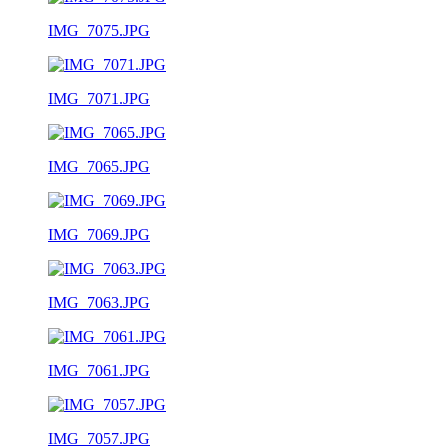
IMG_7075.JPG
IMG_7071.JPG
IMG_7065.JPG
IMG_7069.JPG
IMG_7063.JPG
IMG_7061.JPG
IMG_7057.JPG