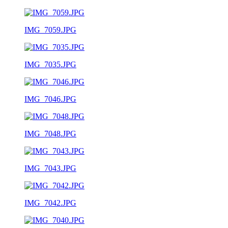
IMG_7059.JPG
IMG_7035.JPG
IMG_7046.JPG
IMG_7048.JPG
IMG_7043.JPG
IMG_7042.JPG