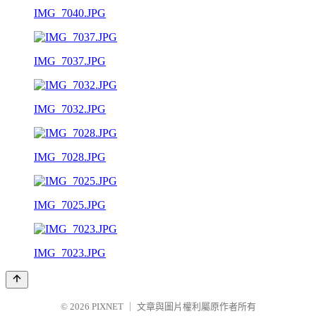
IMG_7040.JPG
IMG_7037.JPG
IMG_7032.JPG
IMG_7028.JPG
IMG_7025.JPG
IMG_7023.JPG
© 2026
PIXNET
｜
文章與圖片權利屬原作者所有