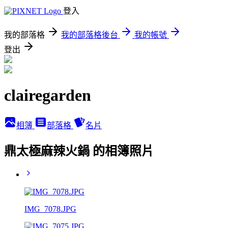
登入
我的部落格
我的部落格後台
我的帳號
登出
clairegarden
相簿
部落格
名片
鼎太極麻辣火鍋 的相簿照片
IMG_7078.JPG