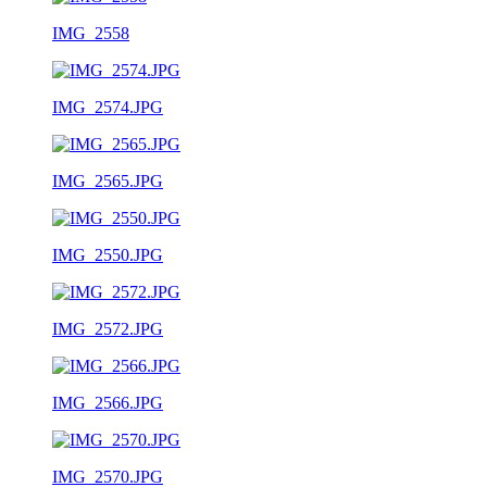
IMG_2558
IMG_2574.JPG
IMG_2565.JPG
IMG_2550.JPG
IMG_2572.JPG
IMG_2566.JPG
IMG_2570.JPG