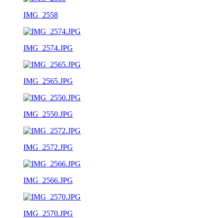
IMG_2558
IMG_2574.JPG
IMG_2565.JPG
IMG_2550.JPG
IMG_2572.JPG
IMG_2566.JPG
IMG_2570.JPG