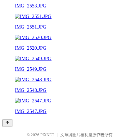
IMG_2553.JPG
IMG_2551.JPG
IMG_2520.JPG
IMG_2549.JPG
IMG_2548.JPG
IMG_2547.JPG
© 2026
PIXNET
｜
文章與圖片權利屬原作者所有