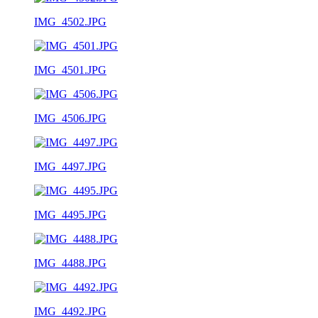
IMG_4502.JPG
IMG_4501.JPG
IMG_4506.JPG
IMG_4497.JPG
IMG_4495.JPG
IMG_4488.JPG
IMG_4492.JPG