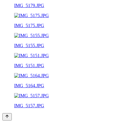
IMG_5179.JPG
IMG_5175.JPG
IMG_5155.JPG
IMG_5151.JPG
IMG_5164.JPG
IMG_5157.JPG