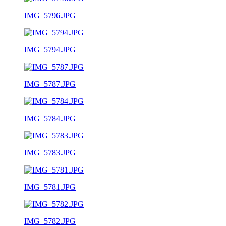
IMG_5796.JPG
IMG_5794.JPG
IMG_5787.JPG
IMG_5784.JPG
IMG_5783.JPG
IMG_5781.JPG
IMG_5782.JPG