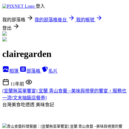
登入
我的部落格
我的部落格後台
我的帳號
登出
clairegarden
相簿
部落格
名片
11年前
[宜蘭無菜單饗宴] 宜蘭 青山食藝 ~美味與視覺的饗宴，服務也
一流[文末抽飯店餐券]
台灣美食吃透透
美味食記