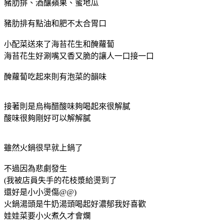
豬肋排、酒釀蘋果、蜜地瓜
豬肋排有點油和肥不太合胃口
小配菜送來了海苔花生和醃蘿蔔
海苔花生好涮嘴又香又脆的讓人一口接一口
醃蘿蔔吃起來則有泡菜的韻味
接著則是烏梅醋酸味夠喝起來很解膩
酸味很夠剛好可以解解膩
雖然火鍋很早就上鍋了
不過因為悲劇發生
(我被店員失手的花枝漿給燙到了
還好是小小燙傷@@)
火鍋湯頭是牛奶湯頭喝起好濃郁我好喜歡
娃娃菜要小火煮久才會爛