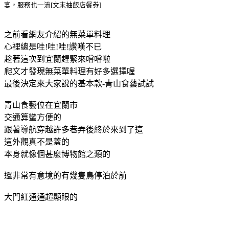
之前看網友介紹的無菜單料理
心裡總是哇!哇!哇!讚嘆不已
趁著這次到宜蘭趕緊來嚐嚐啦
爬文才發現無菜單料理有好多選擇喔
最後決定來大家說的基本款-青山食藝試試
青山食藝位在宜蘭市
交通算蠻方便的
跟著導航穿越許多巷弄後終於來到了這
這外觀真不是蓋的
本身就像個甚麼博物館之類的
還非常有意境的有幾隻鳥停泊於前
大門紅通通超顯眼的