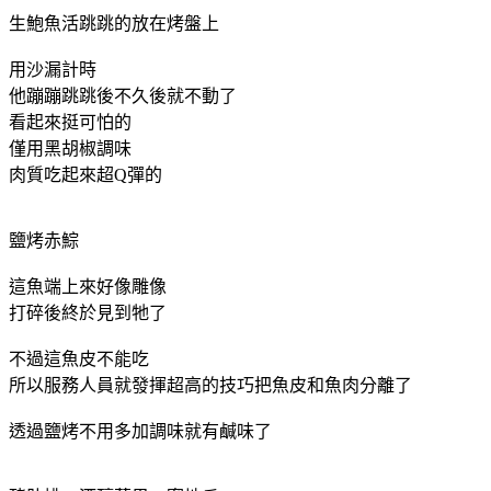
生鮑魚活跳跳的放在烤盤上
用沙漏計時
他蹦蹦跳跳後不久後就不動了
看起來挺可怕的
僅用黑胡椒調味
肉質吃起來超Q彈的
鹽烤赤鯮
這魚端上來好像雕像
打碎後終於見到牠了
不過這魚皮不能吃
所以服務人員就發揮超高的技巧把魚皮和魚肉分離了
透過鹽烤不用多加調味就有鹹味了