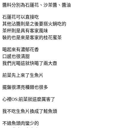
醬料分別為石蓮花、沙茶醬、醬油
石蓮花可以直接吃
其他沾醬則是之後要搭火鍋吃的
茶杯則是具有客家風味
裝的也是來是客家的桂花蜜茶
喝起來有濃郁花香
口感也很清甜
我們光喝這就快喝了兩大壺
前菜先上來了生魚片
擺盤很漂亮種類也很多
心裡OS:前菜就這麼厲害了
我不吃生魚片換成了鮭魚頭
不過魚頭肉蠻少的