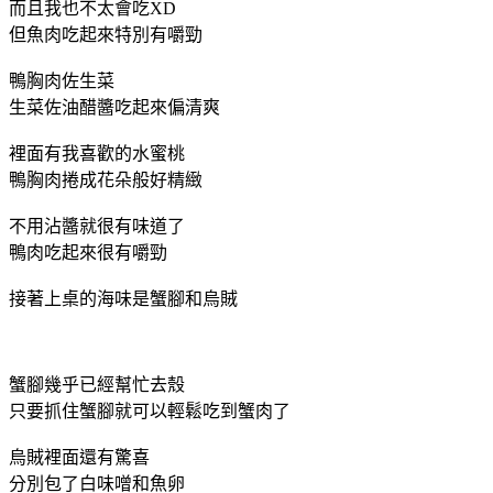
而且我也不太會吃XD
但魚肉吃起來特別有嚼勁
鴨胸肉佐生菜
生菜佐油醋醬吃起來偏清爽
裡面有我喜歡的水蜜桃
鴨胸肉捲成花朵般好精緻
不用沾醬就很有味道了
鴨肉吃起來很有嚼勁
接著上桌的海味是蟹腳和烏賊
蟹腳幾乎已經幫忙去殼
只要抓住蟹腳就可以輕鬆吃到蟹肉了
烏賊裡面還有驚喜
分別包了白味噌和魚卵