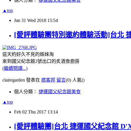
個人分類：
捷運國父紀念館美食
▲top
Jan
31
Wed
2018
15:54
[愛評體驗團特別邀約體驗活動]台北 
這天約好久不見的姊妹淘
來到國父紀念館2號出口的炙酒食廚房
(繼續閱讀...)
clairegarden 發表在
痞客邦
留言
(0)
人氣(
)
個人分類：
捷運國父紀念館美食
▲top
Feb
02
Thu
2017
13:14
[愛評體驗團]台北 捷運國父紀念館 D'Xc