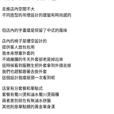
走進店內空間不大
不同造型的吊燈設計的還蠻有時尚感的
但店內的字畫還是保留了中式的風味
店內的椅子是摟空設計的
提供客人放包包用
我本來想塞外套的
不過擁腫的冬天外套卻老是掉出來
這時候看到服務生把外套拿到外頭去掛
我們也趕緊跟著去掛外套
這個設計我還是頭一次看到呢
店家有分套餐和單點式
套餐有蜀川燙和滷水蜀川燙兩種
兩者差別就在有無滷水拼盤
其他則是單點類的黃金單身漢