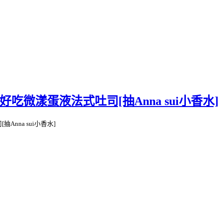
~超好吃微漾蛋液法式吐司[抽Anna sui小香水]