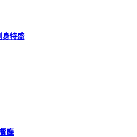
刺身特盛
理餐廳