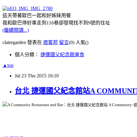
這天帶著歐巴一起和好姊妹用餐
我和歐巴停好車走到116巷卻發現找不到9號的住址
(繼續閱讀...)
clairegarden 發表在
痞客邦
留言
(0)
人氣(
)
個人分類：
捷運國父紀念館美食
▲top
Jul
23
Thu
2015
16:10
台北 捷運國父紀念館站A COMMUN