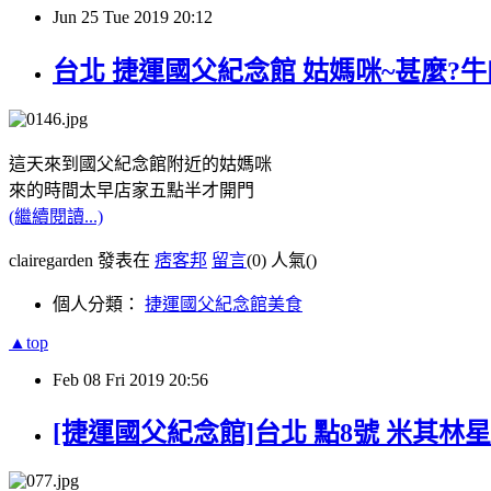
Jun
25
Tue
2019
20:12
台北 捷運國父紀念館 姑媽咪~甚麼?
這天來到國父紀念館附近的姑媽咪
來的時間太早店家五點半才開門
(繼續閱讀...)
clairegarden 發表在
痞客邦
留言
(0)
人氣(
)
個人分類：
捷運國父紀念館美食
▲top
Feb
08
Fri
2019
20:56
[捷運國父紀念館]台北 點8號 米其林