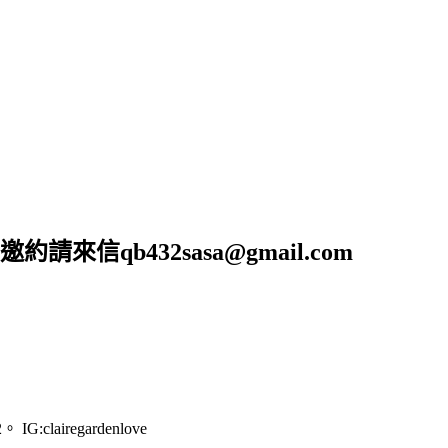
b432sasa@gmail.com
G:clairegardenlove