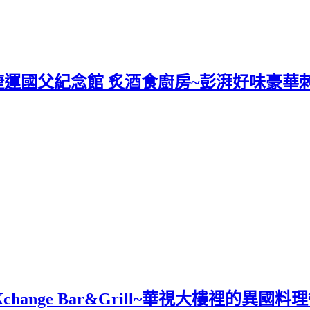
捷運國父紀念館 炙酒食廚房~彭湃好味豪華
hange Bar&Grill~華視大樓裡的異國料