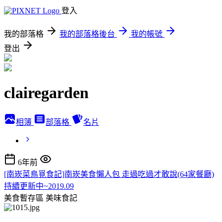
登入
我的部落格
我的部落格後台
我的帳號
登出
clairegarden
相簿
部落格
名片
6年前
[南崁菜鳥覓食記]南崁美食懶人包 走過吃過才敢說(64家餐廳)
持續更新中~2019.09
美食暫存區
美味食記