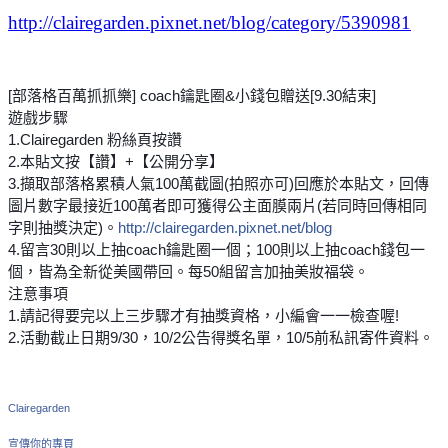
http://clairegarden.pixnet.net/blog/category/5390981
[部落格百萬抓抓樂] coach鑰匙圈&小錢包贈送[9.30結束]
遊戲步驟
1.Clairegarden 粉絲頁按讚
2.本貼文按【讚】+【公開分享】
3.擷取部落格累積人氣100萬截圖(拍照亦可)回應於本貼文，回傳
圖片數字最接近100萬者即可獲得公主面膜兩片(若同時回傳相同
字則抽獎決定)。
http://clairegarden.pixnet.net/blog
4.留言30則以上抽coach鑰匙圈一個；100則以上抽coach錢包一
個，皆為全新從美國帶回。每50組留言加抽美妝福袋。
注意事項
1.請記得要完以上三步驟才有抽獎資格，小編會一一檢查喔!
2.活動截止日期9/30，10/2公告得獎名單，10/5前私訊寄件資料。
Clairegarden
宣傳你的專頁