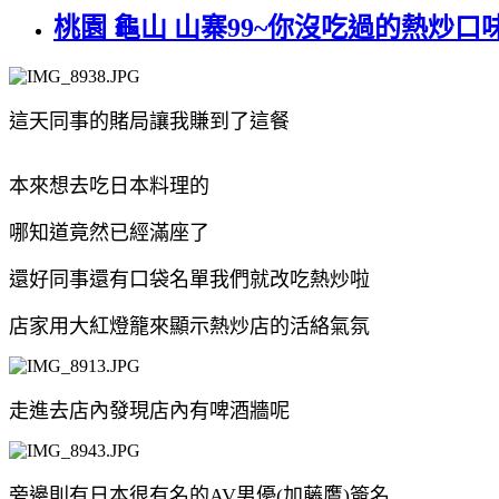
桃園 龜山 山寨99~你沒吃過的熱炒
這天同事的賭局讓我賺到了這餐
本來想去吃日本料理的
哪知道竟然已經滿座了
還好同事還有口袋名單我們就改吃熱炒啦
店家用大紅燈籠來顯示熱炒店的活絡氣氛
走進去店內發現店內有啤酒牆呢
旁邊則有日本很有名的AV男優(加藤鷹)簽名