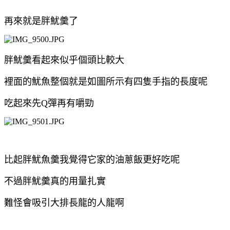
再來就是胖魷羹了
胖魷羹看起來似乎個頭比較大
裡面的魷魚整個就是如圖所示有四隻手指的長度呢
吃起來先Q彈再有嚼勁
比起胖魷魚羹我覺得它家的油蔥飯更好吃呢
不過胖魷羹真的用量扎實
難怪會吸引大排長龍的人龍啊