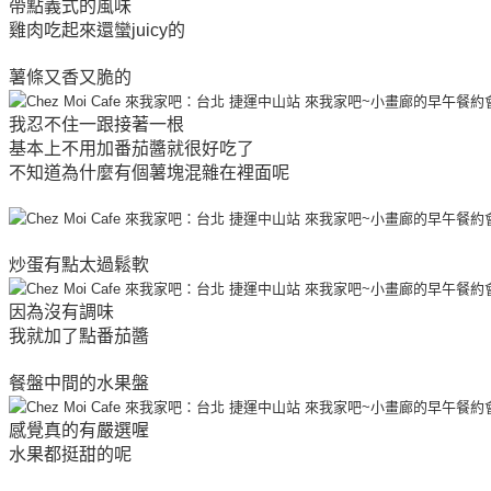
帶點義式的風味
雞肉吃起來還蠻juicy的
薯條又香又脆的
我忍不住一跟接著一根
基本上不用加番茄醬就很好吃了
不知道為什麼有個薯塊混雜在裡面呢
炒蛋有點太過鬆軟
因為沒有調味
我就加了點番茄醬
餐盤中間的水果盤
感覺真的有嚴選喔
水果都挺甜的呢