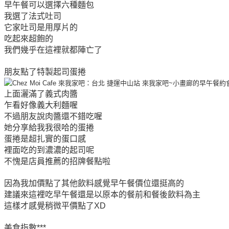
早午餐可以選擇六種麵包
我選了法式吐司
它家吐司是用厚片的
吃起來超飽的
我們幾乎在這裡就都陣亡了
朋友點了特製起司蛋捲
上面灑滿了義式肉醬
乍看好像義大利麵喔
不過朋友說肉醬還不錯吃喔
她分享給我我很哈的蛋捲
蛋捲是超扎實的蛋口感
裡面吃的到濃濃的起司呢
不愧是店員推薦的招牌餐點啦
因為我加價點了其他飲料感覺早午餐價位還挺高的
建議來這裡吃早午餐還是以原本的餐前和餐後飲料為主
這樣才感覺稍微平價點了XD
美食指數***